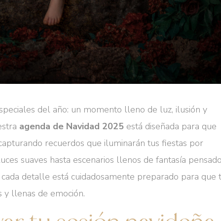
peciales del año: un momento lleno de luz, ilusión y
estra
agenda de Navidad 2025
está diseñada para que
, capturando recuerdos que iluminarán tus fiestas por
uces suaves hasta escenarios llenos de fantasía pensad
 cada detalle está cuidadosamente preparado para que 
 y llenas de emoción.