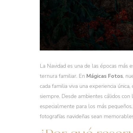
La Navidad es una de las épocas más es
ternura familiar. En
Mágicas Fotos
, nu
cada familia viva una experiencia única
siempre. Desde ambientes cálidos con l
especialmente para los más pequeños,
fotografías navideñas sean memorables