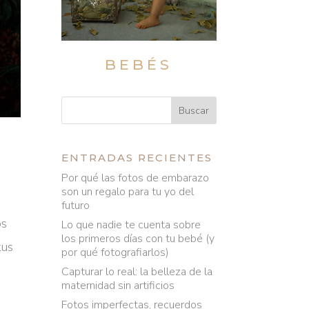
BEBÉS
ENTRADAS RECIENTES
Por qué las fotos de embarazo
son un regalo para tu yo del
futuro
os
Lo que nadie te cuenta sobre
los primeros días con tu bebé (y
tus
por qué fotografiarlos)
Capturar lo real: la belleza de la
maternidad sin artificios
Fotos imperfectas, recuerdos