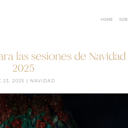
HOME
SOB
ara las sesiones de Navidad
2025
 23, 2025
|
NAVIDAD