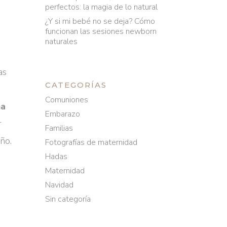
perfectos: la magia de lo natural
¿Y si mi bebé no se deja? Cómo
funcionan las sesiones newborn
naturales
as
CATEGORÍAS
Comuniones
na
Embarazo
r
Familias
ño.
Fotografías de maternidad
Hadas
Maternidad
Navidad
Sin categoría