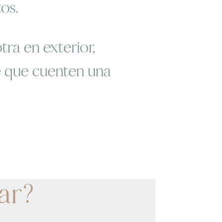
os.
ra en exterior,
de que cuenten una
ar?