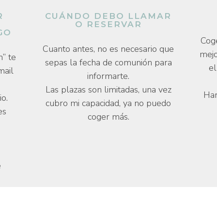
R
CUÁNDO DEBO LLAMAR
O
O RESERVAR
GO
Coge
Cuanto antes, no es necesario que
mejo
n” te
sepas la fecha de comunión para
el
mail
informarte.
Las plazas son limitadas, una vez
Har
io.
cubro mi capacidad, ya no puedo
es
coger más.
y
e
e